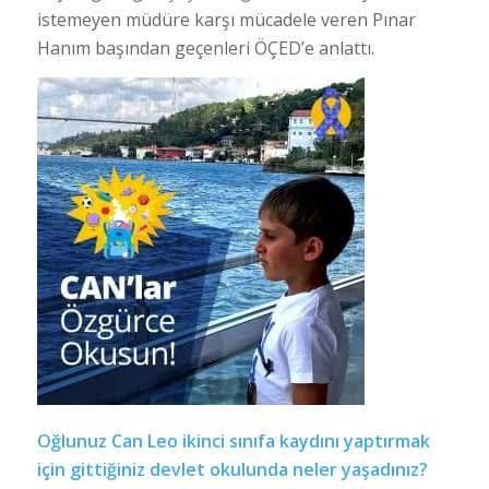
istemeyen müdüre karşı mücadele veren Pınar
Hanım başından geçenleri ÖÇED’e anlattı.
Oğlunuz Can Leo ikinci sınıfa kaydını yaptırmak
için gittiğiniz devlet okulunda neler yaşadınız?