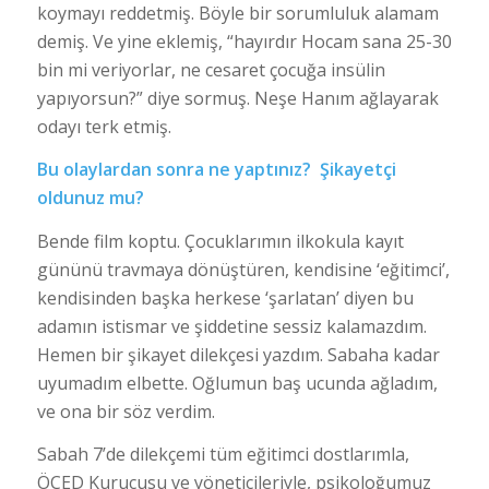
koymayı reddetmiş. Böyle bir sorumluluk alamam
demiş. Ve yine eklemiş, “hayırdır Hocam sana 25-30
bin mi veriyorlar, ne cesaret çocuğa insülin
yapıyorsun?” diye sormuş. Neşe Hanım ağlayarak
odayı terk etmiş.
Bu olaylardan sonra ne yaptınız? Şikayetçi
oldunuz mu?
Bende film koptu. Çocuklarımın ilkokula kayıt
gününü travmaya dönüştüren, kendisine ‘eğitimci’,
kendisinden başka herkese ‘şarlatan’ diyen bu
adamın istismar ve şiddetine sessiz kalamazdım.
Hemen bir şikayet dilekçesi yazdım. Sabaha kadar
uyumadım elbette. Oğlumun baş ucunda ağladım,
ve ona bir söz verdim.
Sabah 7’de dilekçemi tüm eğitimci dostlarımla,
ÖÇED Kurucusu ve yöneticileriyle, psikoloğumuz