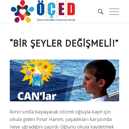
“BIR ŞEYLER DEĞIŞMELI!”
İkinci sınıfa başlayacak otizmli oğluyla kayıt için
okula giden Pınar Hanım, yaşadıkları karşısında
neye uğradığını şaşırdı. Oğlunu okula kaydetmek