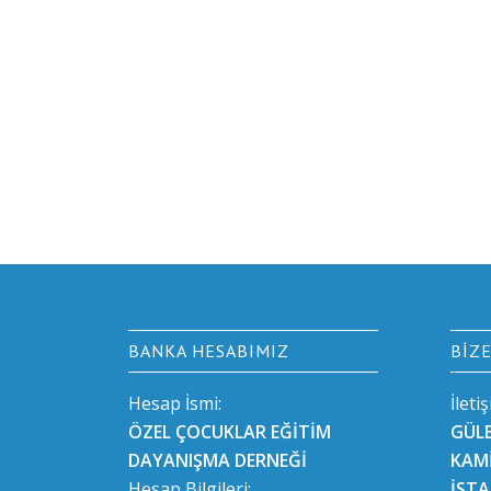
BANKA HESABIMIZ
BIZ
Hesap İsmi:
İleti
ÖZEL ÇOCUKLAR EĞİTİM
GÜL
DAYANIŞMA DERNEĞİ
KAMİ
Hesap Bilgileri:
İST