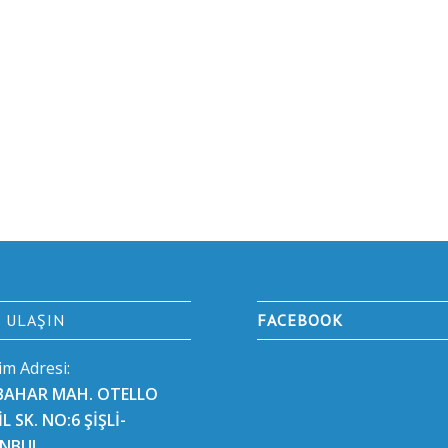
E ULAŞIN
FACEBOOK
şim Adresi:
BAHAR MAH. OTELLO
L SK. NO:6 ŞİŞLİ-
ANBUL