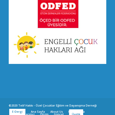
©2020 Telif Hakkı - Özel Çocuklar Eğitim ve Dayanışma Derneği
E-Dergi
Ana Sayfa
About Us
Hakkımızda
Canlı Yayınlarımız
Otizm
Güncel
Üyelik